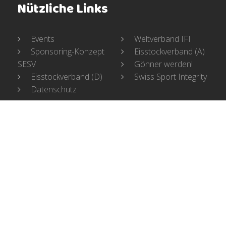
Nützliche Links
Events
Weltverband IFI
Sponsoring-Konzept
Eisstockverband (A)
SESV
Gönner werden!
Eisstockverband (D)
Swiss Sport Integrity
Datenschutz
Newsletter
Trage dich jetzt ein und bleibe auf dem Laufenden
rund um das Thema Eisstocksport Schweiz.
Regelmässig erhälst Du die neusten Updates rund
um den Verband, den Sport und die Sportler.
ANMELDEN