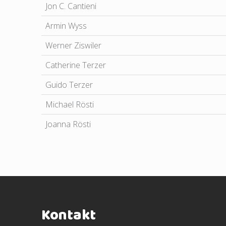
Jon C. Cantieni
Armin Wyss
Werner Ziswiler
Catherine Terzer
Guido Terzer
Michael Rösti
Joanna Rösti
Kontakt