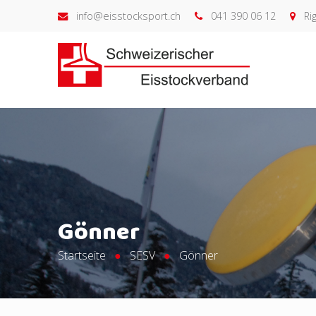
info@eisstocksport.ch
041 390 06 12
Rig
Gönner
Startseite
SESV
Gönner