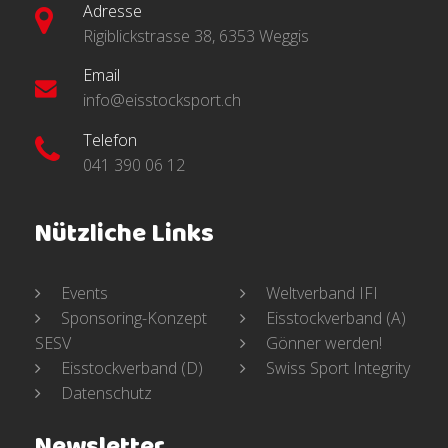
Adresse
Rigiblickstrasse 38, 6353 Weggis
Email
info@eisstocksport.ch
Telefon
041 390 06 12
Nützliche Links
Events
Weltverband IFI
Sponsoring-Konzept
Eisstockverband (A)
SESV
Gönner werden!
Eisstockverband (D)
Swiss Sport Integrity
Datenschutz
Newsletter