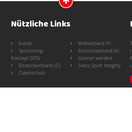
Nützliche Links
Events
Weltverband IFI
Sponsoring-
Eisstockverband (A)
Konzept SESV
Gönner werden!
Eisstockverband (D)
Swiss Sport Integrity
Datenschutz