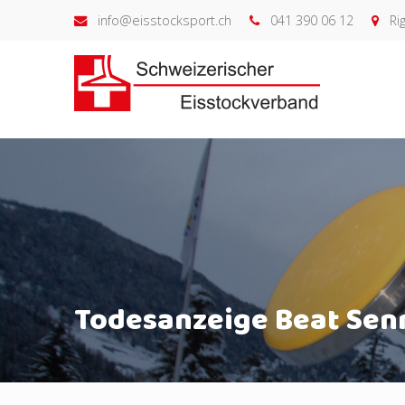
info@eisstocksport.ch
041 390 06 12
Rig
Todesanzeige Beat Senn