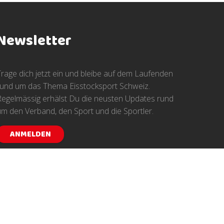
Newsletter
Trage dich jetzt ein und bleibe auf dem Laufenden
rund um das Thema Eisstocksport Schweiz.
Regelmässig erhälst Du die neusten Updates rund
um den Verband, den Sport und die Sportler.
ANMELDEN