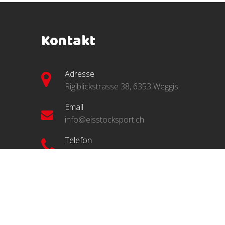
Kontakt
Adresse
Rigiblickstrasse 38, 6353 Weggis
Email
info@eisstocksport.ch
Telefon
041 390 06 12