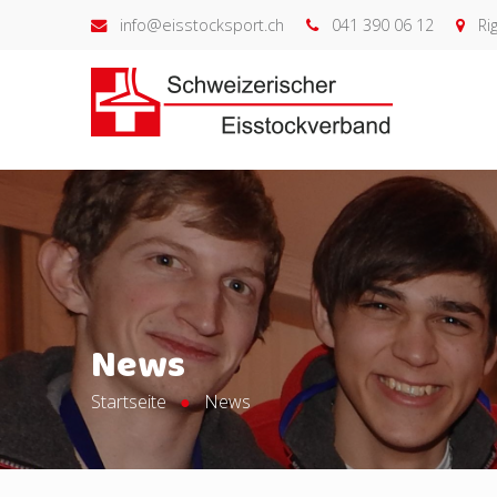
info@eisstocksport.ch
041 390 06 12
Rig
News
Startseite
News